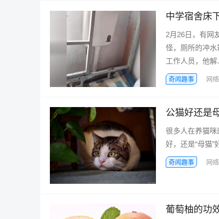
中学宿舍床
2月26日，有
怪，厕所的冲水
工作人员，他解..
奇闻趣事
网络
公猫好还是母
很多人在养猫咪
好，还是“母猫”
奇闻趣事
网络
葡萄柚的功