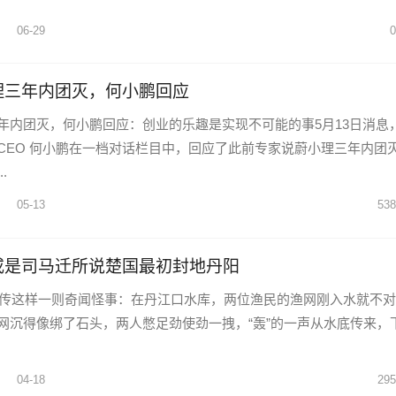
06-29
0
理三年内团灭，何小鹏回应
年内团灭，何小鹏回应：创业的乐趣是实现不可能的事5月13日消息
CEO 何小鹏在一档对话栏目中，回应了此前专家说蔚小理三年内团
.
05-13
538
或是司马迁所说楚国最初封地丹阳
南流传这样一则奇闻怪事：在丹江口水库，两位渔民的渔网刚入水就不对
网沉得像绑了石头，两人憋足劲使劲一拽，“轰”的一声从水底传来，
04-18
295