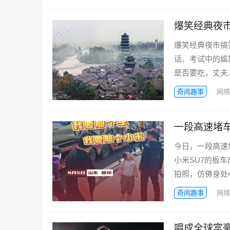
爆笑经典夜
爆笑经典夜市搞
话、考试中的尴
是否要吃，丈夫..
奇闻趣事
网络
一段高速堵车
今日，一段高速
小米SU7的板
拍照，仿佛身处4S
奇闻趣事
网络
唱成全球富