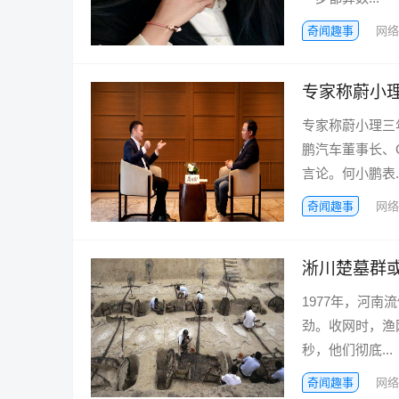
奇闻趣事
网络
专家称蔚小
专家称蔚小理三
鹏汽车董事长、
言论。何小鹏表..
奇闻趣事
网络
淅川楚墓群
1977年，河
劲。收网时，渔
秒，他们彻底...
奇闻趣事
网络