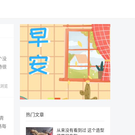
个没
持很
浏览
热门文章
青
路每
从来没有看到过 这个造型