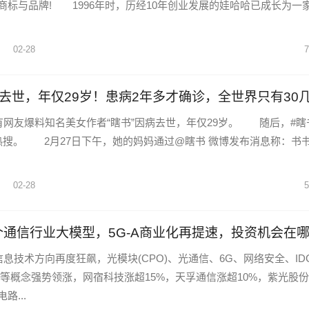
商标与品牌! 1996年时，历经10年创业发展的娃哈哈已成长为一
02-28
7
”去世，年仅29岁！患病2年多才确诊，全世界只有30
网友爆料知名美女作者“瞎书”因病去世，年仅29岁。 随后，#瞎
热搜。 2月27日下午，她的妈妈通过@瞎书 微博发布消息称：书
02-28
5
通信行业大模型，5G-A商业化再提速，投资机会在
技术方向再度狂飙，光模块(CPO)、光通信、6G、网络安全、IDC
力等概念强势领涨，网宿科技涨超15%，天孚通信涨超10%，紫光股
路...