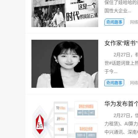
保住了娃哈哈的
国性大企业...
奇闻趣事
网络
女作家“瞎书
2月27日，有
世#话题词登上
于今...
奇闻趣事
网络
华为发布首个
2月27日，信息
力租赁)、AI算
中兴通讯、深南电