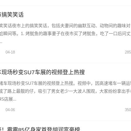
市搞笑笑话
笑笑话夜市上的搞笑笑话，包括夫妻间的幽默互动、动物间的趣味对
尬瞬间等。1. 烤鱿鱼的趣事妻子在夜市买了烤鱿鱼，吃了一口后问丈
.
04-18
285
现场秒变SU7车展的视频登上热搜
堵车现场秒变SU7车展的视频登上热搜。视频中，因高速堵车一辆运
车成了路上最靓的仔，吸引了男女老少一大波人围观，大家纷纷拿出手
店展...
04-06
350
豪！霉霉85亿身家首登胡润富豪榜