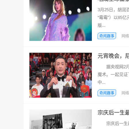
3月25日，胡润
“霉霉”）以8
版...
奇闻趣事
网络
元宵晚会，
据央视网2月2
魔术。一起见证
中...
奇闻趣事
网络
宗庆后一生
宗庆后一生最