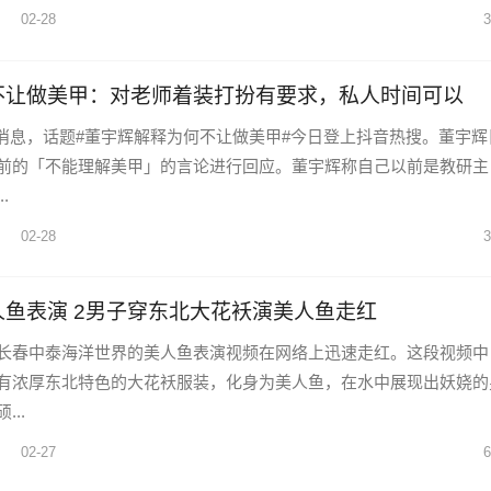
02-28
3
不让做美甲：对老师着装打扮有要求，私人时间可以
1日消息，话题#董宇辉解释为何不让做美甲#今日登上抖音热搜。董宇辉
前的「不能理解美甲」的言论进行回应。董宇辉称自己以前是教研主
.
02-28
3
鱼表演 2男子穿东北大花袄演美人鱼走红
长春中泰海洋世界的美人鱼表演视频在网络上迅速走红。这段视频中
有浓厚东北特色的大花袄服装，化身为美人鱼，在水中展现出妖娆的
..
02-27
6