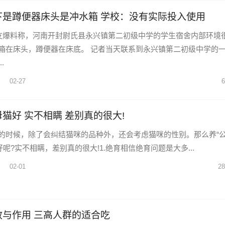
下是蹲便器床头是冲水箱 学校：没有实际投入使用
网友爆料称，河南开封尉氏县永兴镇第二初级中学的学生宿舍内部环境
箱在床头，蹲便器在床底。 记者当天联系到永兴镇第二初级中学的
.
02-27
6
猫好 实不相瞒 差别真的很大!
的时候，除了会纠结猫咪的品种外，还会考虑猫咪的性别。那么养“公
好呢?实不相瞒，差别真的很大!1.绝育相信绝育问题是大多...
02-01
28
效与作用 三高人群的适合吃