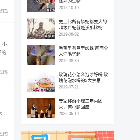
怪异的生物
2018-10-19
浏览
史上比所有蟒蛇都要大的
超级巨蛇就是沃那比蛇
2019-08-02
，小
香蕉里有巨型蜘蛛 画面令
灭的
人汗毛竖起
2019-08-30
浏览
玫瑰花茶怎么泡才好喝 玫
瑰花泡水喝的3大禁忌
2019-07-21
专家称蔚小理三年内团
灭，何小鹏回应
2025-05-13
下一
浏览