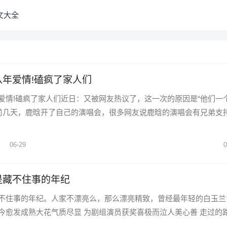
文大全
年爱情!磕疯了家人们
爱情!磕疯了家人们近日：又被网友热议了，这一次的原因是“他们一
!前几天，鹿晗开了自己的演唱会，很多网友说鹿晗的演唱会有兄弟支
06-29
0
是藏不住事的年纪
不住事的年纪。人家不漂亮么，那么漂亮精致，曾经最年轻的白玉兰
今愈发成熟大花气质尽显 为剧组演员获奖喜极而泣人美心善 走过的