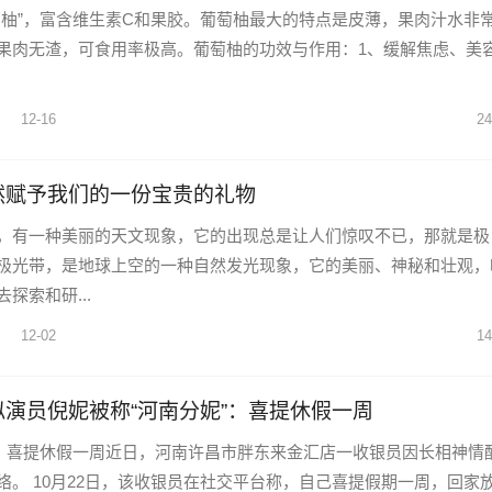
西柚”，富含维生素C和果胶。葡萄柚最大的特点是皮薄，果肉汁水非
果肉无渣，可食用率极高。葡萄柚的功效与作用：1、缓解焦虑、美
12-16
24
然赋予我们的一份宝贵的礼物
，有一种美丽的天文现象，它的出现总是让人们惊叹不已，那就是极
极光带，是地球上空的一种自然发光现象，它的美丽、神秘和壮观，
探索和研...
12-02
14
演员倪妮被称“河南分妮”：喜提休假一周
”：喜提休假一周近日，河南许昌市胖东来金汇店一收银员因长相神情
。 10月22日，该收银员在社交平台称，自己喜提假期一周，回家放.