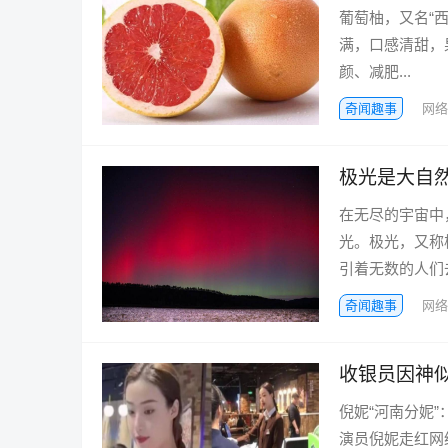
葡萄柚，又名“
满，口感清甜，
颜、减肥...
奇闻趣事
网络
极光是大自
在无尽的宇宙中
光。极光，又称
引着无数的人们去
奇闻趣事
网络
收银员因神似
倪妮“河南分妮
演员倪妮走红网络