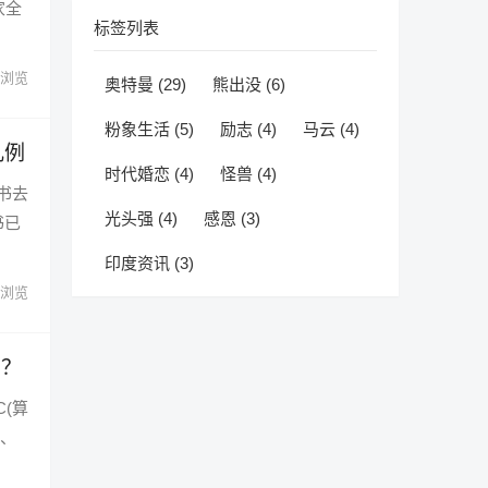
家全
标签列表
浏览
奥特曼
(29)
熊出没
(6)
粉象生活
(5)
励志
(4)
马云
(4)
几例
时代婚恋
(4)
怪兽
(4)
书去
光头强
(4)
感恩
(3)
书已
印度资讯
(3)
浏览
哪？
(算
份、