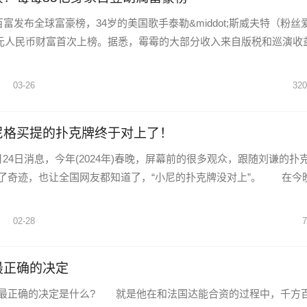
百富发布全球富豪榜，34岁的美国歌手泰勒&middot;斯威夫特（粉丝
5亿元人民币财富首次上榜。据悉，霉霉的大部分收入来自版税和巡演收
03-26
320
尼格买提的扑克牌终于对上了！
4日消息，今年(2024年)春晚，屏幕前的很多观众，跟随刘谦的扑
了奇迹，也让全国网友都知道了，“小尼的扑克牌没对上”。 在今
02-28
7
最正确的决定
正确的决定是什么? 就是他在和法国达能合资的过程中，千方