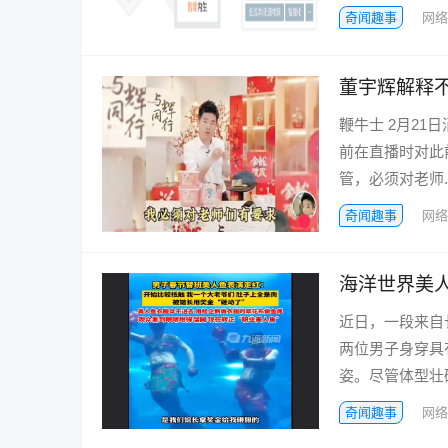
奇闻趣事
网络
董宇辉解释
鞭牛士 2月2
前在直播时对此
管，必须对老师..
奇闻趣事
网络
海洋世界美人
近日，一段来自
两位男子身穿具
姿。尽管体型壮硕.
奇闻趣事
网络