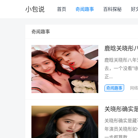
小包说
首页
奇闻趣事
百科探秘
好
奇闻趣事
鹿晗关晓彤八
鹿晗关晓彤八年
去，一个没看”
正...
奇闻趣事
网络
关晓彤确实
关晓彤确实是藏
年演员关晓彤如
一步都算数...