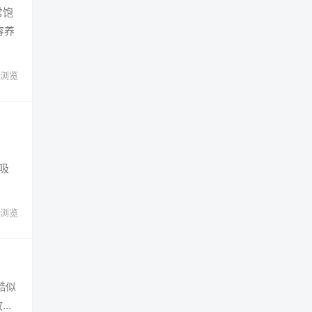
常饱
容养
浏览
吸
浏览
酷似
..