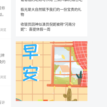
爱称
极光是大自然赋予我们的一份宝贵的礼
物
益。
收银员因神似演员倪妮被称“河南分
妮”：喜提休假一周
浏览
克牌
晚的
浏览
百计