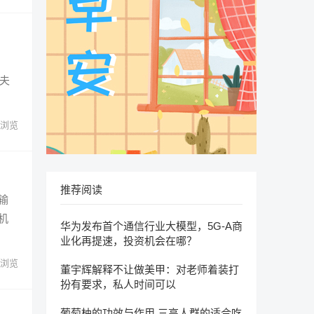
夫
浏览
推荐阅读
输
机
华为发布首个通信行业大模型，5G-A商
业化再提速，投资机会在哪？
浏览
董宇辉解释不让做美甲：对老师着装打
扮有要求，私人时间可以
葡萄柚的功效与作用 三高人群的适合吃